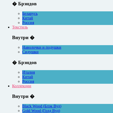
� Брэндов
Беларусь
Китай
Россия
Текстиль
Внутри �
Наволочки и подушки
Сидушки
� Брэндов
Италия
Китай
Россия
Коллекции
Внутри �
Black Wood (Блэк Вуд)
Gold Wood (Голд Вуд)