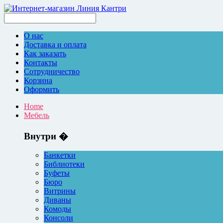
О нас
Доставка и оплата
Как заказать
Контакты
Сотрудничество
Корзина
Оформить
Home
Мебель
Внутри �
Банкетки
Библиотеки
Буфеты
Бюро
Витрины
Диваны
Комоды
Консоли