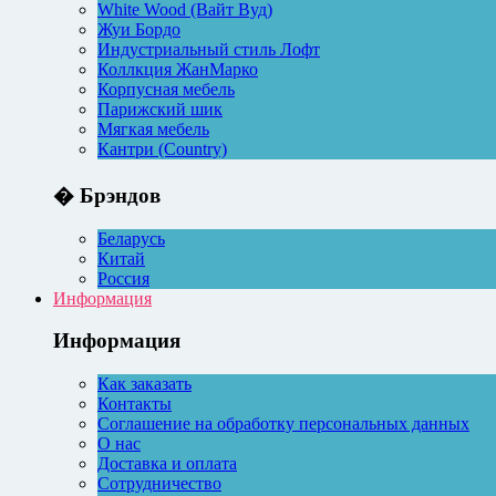
White Wood (Вайт Вуд)
Жуи Бордо
Индустриальный стиль Лофт
Коллкция ЖанМарко
Корпусная мебель
Парижский шик
Мягкая мебель
Кантри (Country)
� Брэндов
Беларусь
Китай
Россия
Информация
Информация
Как заказать
Контакты
Соглашение на обработку персональных данных
О нас
Доставка и оплата
Сотрудничество