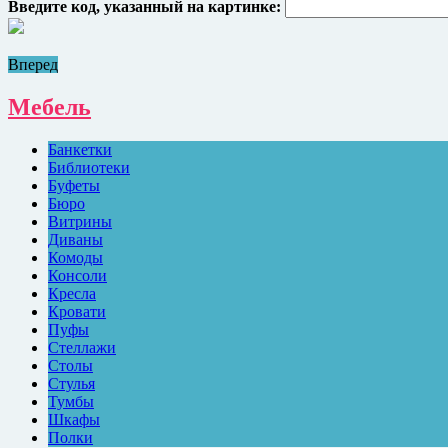
Введите код, указанный на картинке:
Вперед
Мебель
Банкетки
Библиотеки
Буфеты
Бюро
Витрины
Диваны
Комоды
Консоли
Кресла
Кровати
Пуфы
Стеллажи
Столы
Стулья
Тумбы
Шкафы
Полки