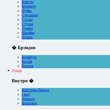
Кресла
Кровати
Пуфы
Стеллажи
Столы
Стулья
Тумбы
Шкафы
Полки
� Брэндов
Беларусь
Китай
Россия
Декор
Внутри �
Картины-Панно
Свет
Зеркала
Вешалки