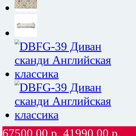
67500,00
р.
41990,00
р.