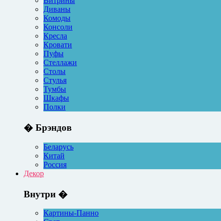
Витрины
Диваны
Комоды
Консоли
Кресла
Кровати
Пуфы
Стеллажи
Столы
Стулья
Тумбы
Шкафы
Полки
� Брэндов
Беларусь
Китай
Россия
Декор
Внутри �
Картины-Панно