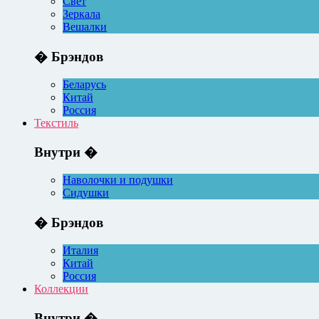
Свет
Зеркала
Вешалки
� Брэндов
Беларусь
Китай
Россия
Текстиль
Внутри �
Наволочки и подушки
Сидушки
� Брэндов
Италия
Китай
Россия
Коллекции
Внутри �