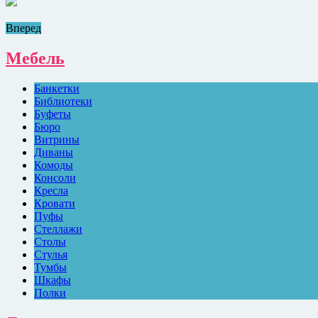
Вперед
Мебель
Банкетки
Библиотеки
Буфеты
Бюро
Витрины
Диваны
Комоды
Консоли
Кресла
Кровати
Пуфы
Стеллажи
Столы
Стулья
Тумбы
Шкафы
Полки