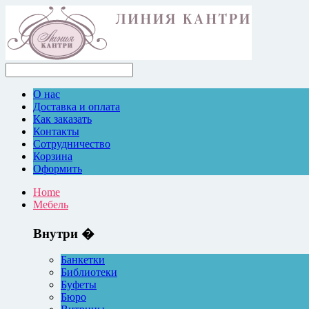
О нас
Доставка и оплата
Как заказать
Контакты
Сотрудничество
Корзина
Оформить
Home
Мебель
Внутри �
Банкетки
Библиотеки
Буфеты
Бюро