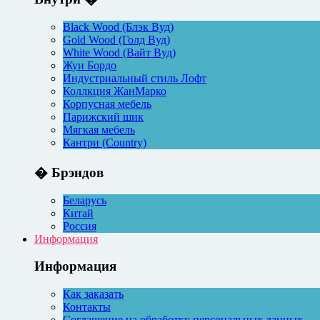
Black Wood (Блэк Вуд)
Gold Wood (Голд Вуд)
White Wood (Вайт Вуд)
Жуи Бордо
Индустриальный стиль Лофт
Коллкция ЖанМарко
Корпусная мебель
Парижский шик
Мягкая мебель
Кантри (Country)
� Брэндов
Беларусь
Китай
Россия
Информация
Информация
Как заказать
Контакты
Соглашение на обработку персональных данных