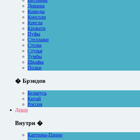
Витрины
Диваны
Комоды
Консоли
Кресла
Кровати
Пуфы
Стеллажи
Столы
Стулья
Тумбы
Шкафы
Полки
� Брэндов
Беларусь
Китай
Россия
Декор
Внутри �
Картины-Панно