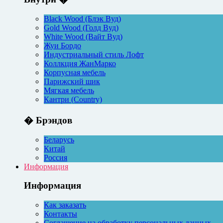
Black Wood (Блэк Вуд)
Gold Wood (Голд Вуд)
White Wood (Вайт Вуд)
Жуи Бордо
Индустриальный стиль Лофт
Коллкция ЖанМарко
Корпусная мебель
Парижский шик
Мягкая мебель
Кантри (Country)
� Брэндов
Беларусь
Китай
Россия
Информация
Информация
Как заказать
Контакты
Соглашение на обработку персональных данных