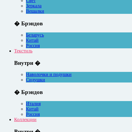
Свет
Зеркала
Вешалки
� Брэндов
Беларусь
Китай
Россия
Текстиль
Внутри �
Наволочки и подушки
Сидушки
� Брэндов
Италия
Китай
Россия
Коллекции
Внутри �