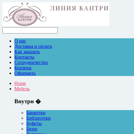
О нас
Доставка и оплата
Как заказать
Контакты
Сотрудничество
Корзина
Оформить
Home
Мебель
Внутри �
Банкетки
Библиотеки
Буфеты
Бюро