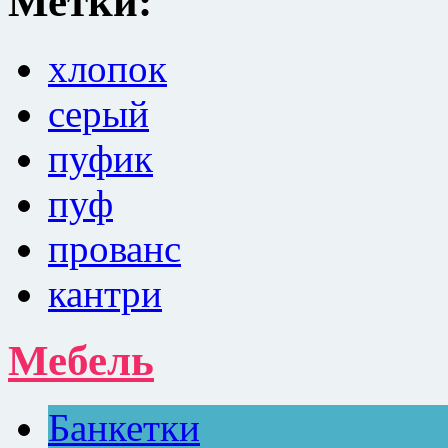
Метки:
хлопок
серый
пуфик
пуф
прованс
кантри
Мебель
Банкетки