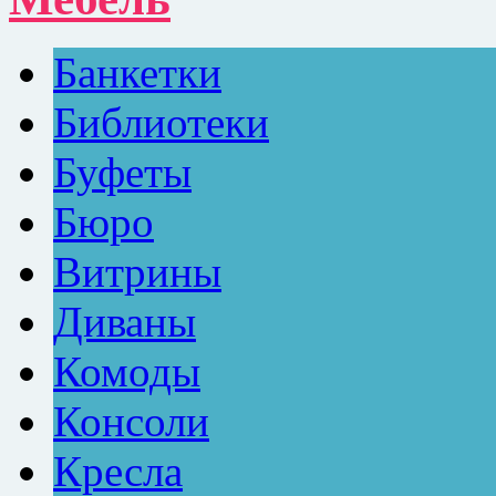
Банкетки
Библиотеки
Буфеты
Бюро
Витрины
Диваны
Комоды
Консоли
Кресла