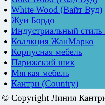
White Wood (Вайт Вуд)
Жуи Бордо
Индустриальный стиль
Коллкция ЖанМарко
Корпусная мебель
Парижский шик
Мягкая мебель
Кантри (Country)
© Copyright Линия Кантр