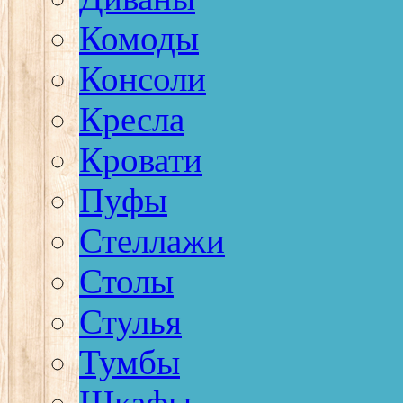
Комоды
Консоли
Кресла
Кровати
Пуфы
Стеллажи
Столы
Стулья
Тумбы
Шкафы