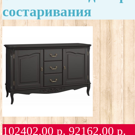
состаривания
102402,00
р.
92162,00
р.