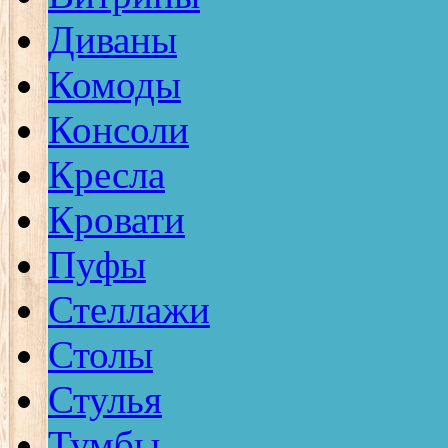
Диваны
Комоды
Консоли
Кресла
Кровати
Пуфы
Стеллажи
Столы
Стулья
Тумбы