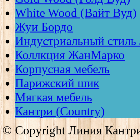
White Wood (Вайт Вуд)
Жуи Бордо
Индустриальный стиль
Коллкция ЖанМарко
Корпусная мебель
Парижский шик
Мягкая мебель
Кантри (Country)
© Copyright Линия Кантр