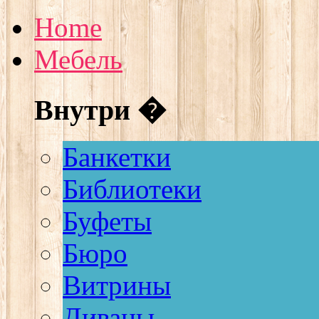
Home
Мебель
Внутри �
Банкетки
Библиотеки
Буфеты
Бюро
Витрины
Диваны