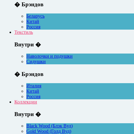
� Брэндов
Беларусь
Китай
Россия
Текстиль
Внутри �
Наволочки и подушки
Сидушки
� Брэндов
Италия
Китай
Россия
Коллекции
Внутри �
Black Wood (Блэк Вуд)
Gold Wood (Голд Вуд)