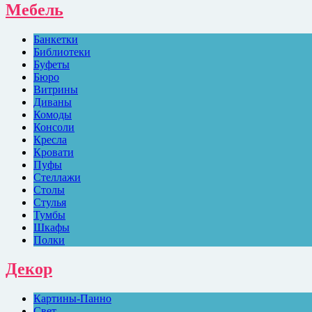
Мебель
Банкетки
Библиотеки
Буфеты
Бюро
Витрины
Диваны
Комоды
Консоли
Кресла
Кровати
Пуфы
Стеллажи
Столы
Стулья
Тумбы
Шкафы
Полки
Декор
Картины-Панно
Свет