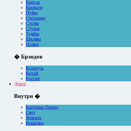
Кресла
Кровати
Пуфы
Стеллажи
Столы
Стулья
Тумбы
Шкафы
Полки
� Брэндов
Беларусь
Китай
Россия
Декор
Внутри �
Картины-Панно
Свет
Зеркала
Вешалки