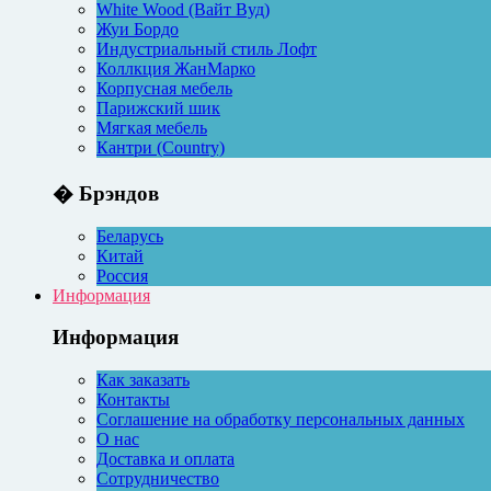
White Wood (Вайт Вуд)
Жуи Бордо
Индустриальный стиль Лофт
Коллкция ЖанМарко
Корпусная мебель
Парижский шик
Мягкая мебель
Кантри (Country)
� Брэндов
Беларусь
Китай
Россия
Информация
Информация
Как заказать
Контакты
Соглашение на обработку персональных данных
О нас
Доставка и оплата
Сотрудничество