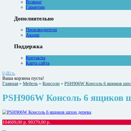
Возврат
Гарантии
Дополнительно
Производители
Акции
Поддержка
Контакты
Карта сайта
0,00 р.
Ваша корзина пуста!
Главная
»
Мебель
»
Консоли
»
PSH906W Консоль 6 ящиков шпо
PSH906W Консоль 6 ящиков ш
104609,00
р.
99379,00
р.