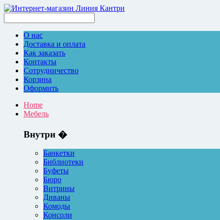
О нас
Доставка и оплата
Как заказать
Контакты
Сотрудничество
Корзина
Оформить
Home
Мебель
Внутри �
Банкетки
Библиотеки
Буфеты
Бюро
Витрины
Диваны
Комоды
Консоли