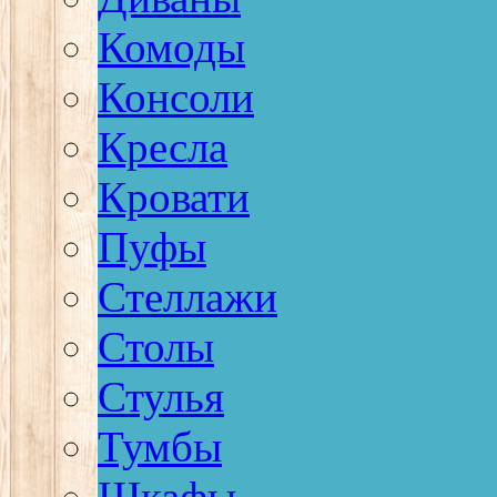
Комоды
Консоли
Кресла
Кровати
Пуфы
Стеллажи
Столы
Стулья
Тумбы
Шкафы