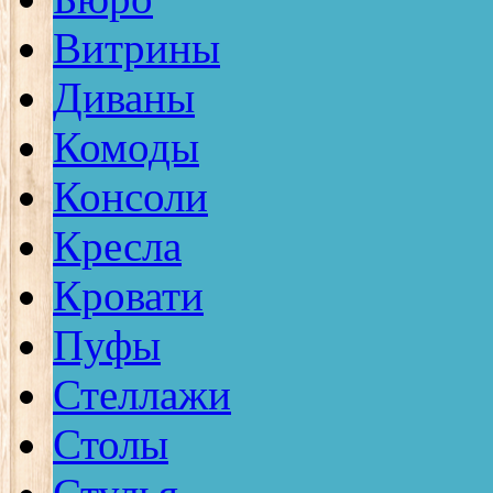
Витрины
Диваны
Комоды
Консоли
Кресла
Кровати
Пуфы
Стеллажи
Столы